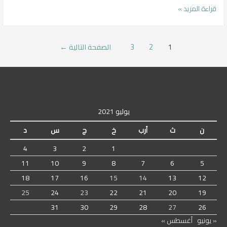
هل
قراءة المزيد »
يمكن
علاج
سرطان
تعدد
1
2
3
الصفحة التالية
←
الكلى
صفحات
بالأعشاب
المقالات
يوليو 2021
ن
ث
أرب
خ
ج
س
د
4
3
2
1
11
10
9
8
7
6
5
18
17
16
15
14
13
12
25
24
23
22
21
20
19
31
30
29
28
27
26
« يونيو
أغسطس »