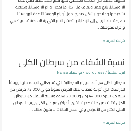
سنوات عديدة لأن الغالبية العظمى منها ينمو ببطء شديد داخل غدة
البروستاتا، تابع معنا وتعرف على كل ما يخص أورام البروستاتا، وكيفية
تشخيصها وعلاجها بشكل صحيح. حول أورام البروستاتا غدة البروستاتا
معرضة عند الرجال إلى الإصابة بالتضخم الأمر الذي يتطلب كشف موضعي
وإجراء فحوصات …
مقدمة
قراءة المزيد »
عن
علاج
نسبة الشفاء من سرطان الكلى
اورام
البروستات
اترك تعليقاً
/
wordpress
/ بواسطة
Nafisa
سرطان الكلى هو أحد الأورام السرطانية التي قد يعاني الجسم منها ووفقاً
للدراسات التي أجريت فيصاب بذلك المرض سنوياً حوالي 73.000 مريض كل
سنة من بينهم 44.000 رجل و29.000 سيدة ونسبة الشفاء من سرطان
الكلى تختلف من حالة صحية لأخرى. أعراض سرطان الكلى: يوجد لسرطان
الكلى الكثير من الأعراض وفي بعض الحالات لا يكون هناك …
نسبة
قراءة المزيد »
الشفاء