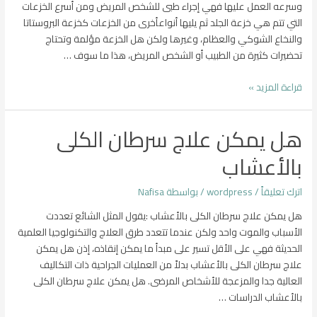
وسرعه العمل عليها فهي إجراء طبى للشخص المريض ومن أسرع الخزعات
التي تتم هي خزعة الجلد ثم يليها أنواعأخرى من الخزعات كخزعة البروستاتا
والنخاع الشوكي والعظام، وغيرها ولكن هل الخزعة مؤلمة وتحتاج
تحضيرات كثيرة من الطبيب أو الشخص المريض، هذا ما سوف …
هل
قراءة المزيد »
الخزعة
مؤلمة
هل يمكن علاج سرطان الكلى
بالأعشاب
اترك تعليقاً
/
wordpress
/ بواسطة
Nafisa
هل يمكن علاج سرطان الكلى بالأعشاب :يقول المثل الشائع تعددت
الأسباب والموت واحد ولكن عندما تتعدد طرق العلاج والتكنولوجيا العلمية
الحديثة فهي على الأقل تسير على مبدأ ما يمكن إنقاذه، إذن هل يمكن
علاج سرطان الكلى بالأعشاب بدلاً من العمليات الجراحية ذات التكاليف
العالية جدا والمزعجة للأشخاص المرضى. هل يمكن علاج سرطان الكلى
بالأعشاب الدراسات …