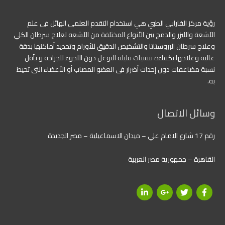
رؤية مركز الفارابي الطبي هي استخدام التقدم العلمى الهائل فى علم
الآشعة والليزر والدمج بين الأنواع المختلفة من الآشعه لعلاج سرطان الكلي
وعلاج سرطان البروستاتا والتشخيص الدقيق للأورام وتحديد أماكنها بدقة
عالية وعلاجها بكفاءة بتقنيات قليلة التوغل دون اللجوء للجراحة و بأقل
نسبة مضاعفات دون إحداث أضرار فى العضو المصاب أو الأعضاء التى تحيط
به.
وسائل الاتصال
رقم 17 شارع الامام علي – ميدان الاسماعيلية – مصر الجديدة
القاهرة – جمهورية مصر العربية