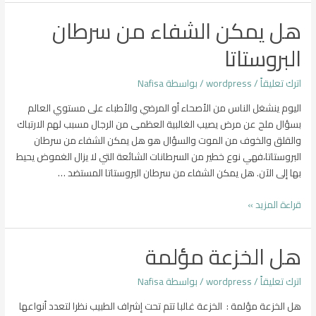
من
هل يمكن الشفاء من سرطان
سرطان
الكلى
البروستاتا
اترك تعليقاً
/
wordpress
/ بواسطة
Nafisa
اليوم ينشغل الناس من الأصحاء أو المرضي والأطباء على مستوي العالم
بسؤال ملح عن مرض يصيب الغالبية العظمى من الرجال مسبب لهم الارتباك
والقلق والخوف من الموت والسؤال هو هل يمكن الشفاء من سرطان
البروستاتا،فهي نوع خطير من السرطانات الشائعة التي لا يزال الغموض يحيط
بها إلى الآن. هل يمكن الشفاء من سرطان البروستاتا المستضد …
هل
قراءة المزيد »
يمكن
الشفاء
هل الخزعة مؤلمة
من
سرطان
اترك تعليقاً
/
wordpress
/ بواسطة
Nafisa
البروستاتا
هل الخزعة مؤلمة : الخزعة غالبا تتم تحت إشراف الطبيب نظرا لتعدد أنواعها