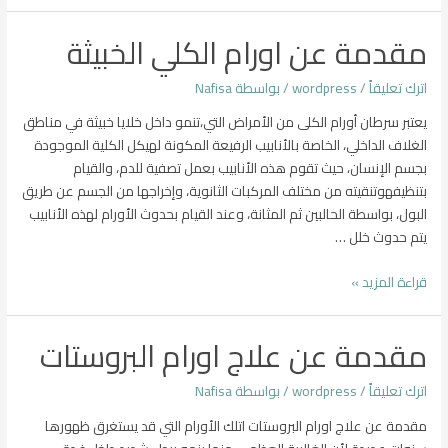
عينه
من
مقدمة عن اورام الكلي الخبيثة
الكلى
للاطفال
اترك تعليقاً
/
wordpress
/ بواسطة
Nafisa
يعتبر سرطان أورام الكلى من الأمراض التي،تنمو داخل خلايا خبيثة في مناطق
الغلاف الداخلي، الخاصة بالأنابيب الرفيعة المكونة لهيكل الكلية الموجودة
بجسم الإنسان، حيث تقوم هذه الأنابيب بعمل تصفية للدم، والقيام
بتنظيفهوتنقيته من مختلف المركبات الثانوية، وإخراجها من الجسم عن طريق
البول، بواسطة الحالبين ثم المثانة، وعند القيام بحدوث الأورام لهذه الأنابيب
يتم حدوث خلل …
مقدمة
قراءة المزيد »
عن
اورام
مقدمة عن علاج اورام البروستات
الكلي
الخبيثة
اترك تعليقاً
/
wordpress
/ بواسطة
Nafisa
مقدمة عن علاج اورام البروستات اتلك الأورام التي قد يستغرق ظهورها