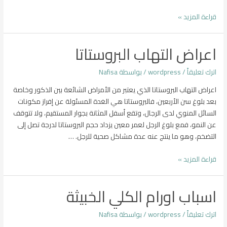
اعراض
قراءة المزيد »
اورام
الكلي
اعراض التهاب البروستاتا
الخبيثة
اترك تعليقاً
/
wordpress
/ بواسطة
Nafisa
اعراض التهاب البروستاتا الذي يعتبر من الأمراض الشائعة بين الذكور وخاصة
بعد بلوغ سن الأربعين، فالبروستاتا هي الغدة المسئولة عن إفراز مكونات
السائل المنوي لدى الرجال، وتقع أسفل المثانة بجوار المستقيم، ولا تتوقف
عن النمو، فمع بلوغ الرجل لعمر معين يزداد حجم البروستاتا لدرجة تصل إلى
التضخم، وهو ما ينتج عنه عدة مشاكل صحية للرجل. …
اعراض
قراءة المزيد »
التهاب
البروستاتا
اسباب اورام الكلي الخبيثة
اترك تعليقاً
/
wordpress
/ بواسطة
Nafisa