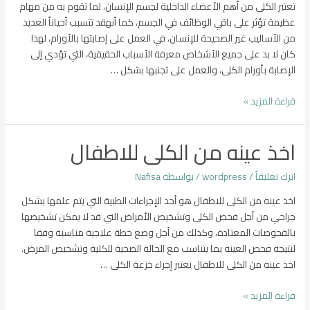
تعتبر الكلى من أهم الأعضاء الداخلية لجسم الإنسان، لما تقوم به من مهام
عظيمة تؤثر على باقي الوظائف في الجسم، كما أنهقد تتسبب أحياناً العديد
من الأساليب غير الصحيحة للإنسان، في العمل على إصابتها بالأورام، لهذا
كان لا بد على جميع الأشخاص معرفة الأسباب الحقيقية، التي تؤدي إلى
الإصابة بأورام الكلى، والعمل على تجنبها بشكل …
اسباب
قراءة المزيد »
اورام
الكلي
اخذ عينه من الكلى للاطفال
الخبيثة
اترك تعليقاً
/
wordpress
/ بواسطة
Nafisa
اخذ عينه من الكلى للاطفال هو أحد الإجراءات الطبية التي يتم علمها بشكل
جراحي من أجل فحص الكلى وتشخيص الأمراض التي قد لا يمكن تشخيصها
بالفحوصات المعتادة، وكذلك من أجل وضع خطة علاجية مناسبة وفقا
لنتيجة فحص العينة بما يتناسب مع الحالة الصحية للكلية وتشخيص المرض.
اخذ عينه من الكلى للاطفال يعتبر إجراء خزعة الكلى …
اخذ
قراءة المزيد »