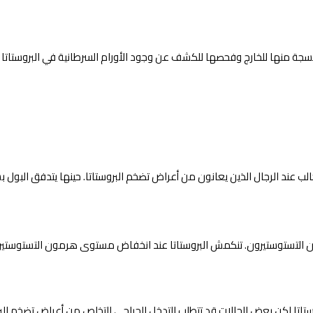
الأنسجة منها للخارج وفحصها للكشف عن وجود الأورام السرطانية في البروستاتا
ب عند الرجال الذين يعانون من أعراض تضخم البروستاتا. حينها يتدفق البول بش
لتستوستيرون. تنكمش البروستاتا عند انخفاض مستوى هرمون التستوستير
وستاتا لكن بعض الحالات قد تتطلب التدخل الجراحي للتخلص من أعراض تضخم ال