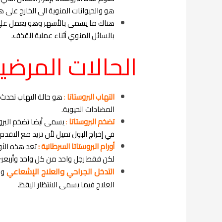
هو والحيوانات المنوية الى الخارج على ه
هناك ما يسمى بالأسهر وهو يعمل على نق
بالسائل المنوي أثناء عملية القذف.
الحالات المرضي
التهاب البروستاتا
:
هو حالة التهاب تحدث 
المضادات الحيوية.
تضخم البروستاتا
:
يسمى أيضا تضخم البرو
في إخراج البول تميل لأن تزيد مع التقدم 
أورام البروستاتا السرطانية :
تعد هذه الأور
لكن فقط رجل واحد من كل واحد وأربعين ر
التدخل الجراحي والعلاج الإشعاعي
وا
العلاج فيما يسمى الانتظار اليقظ.