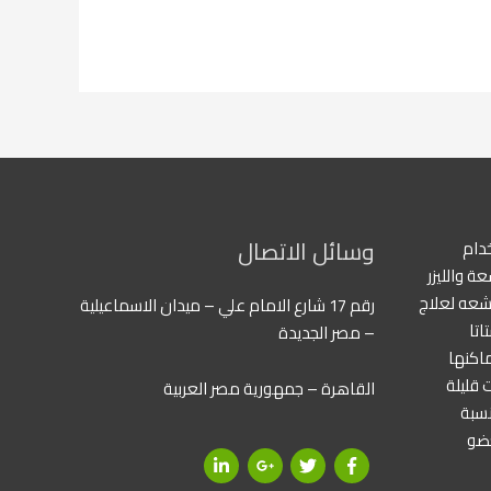
وسائل الاتصال
دام
ة والليزر
آشعه لعلاج
رقم 17 شارع الامام علي – ميدان الاسماعيلية
اتا
– مصر الجديدة
ماكنها
 قليلة
القاهرة – جمهورية مصر العربية
نسبة
عضو