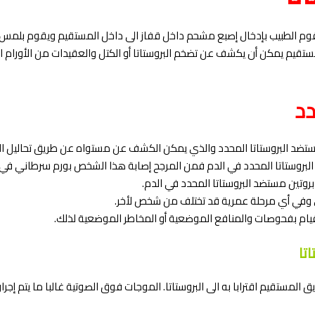
 الطبيب بإدخال إصبع مشحم داخل قفاز الى داخل المستقيم ويقوم بلمس ال
تقيم يمكن أن يكشف عن تضخم البروستاتا أو الكتل والعقيدات من الأورام الس
دد
ستضد البروستاتا المحدد والذي يمكن الكشف عن مستواه عن طريق تحاليل الد
بروستاتا المحدد في الدم فمن المرجح إصابة هذا الشخص بورم سرطاني في البر
وتين مستضد البروستاتا المحدد في الدم.
 وفي أي مرحلة عمرية قد تختلف من شخص لأخر.
قيام بفحوصات والمنافع الموضعية أو المخاطر الموضعية لذلك.
اتا
مستقيم اقترابا به الى البروستاتا. الموجات فوق الصوتية غالبا ما يتم إجراؤ