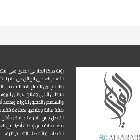
رؤية مركز الفارابي الطبي هي استخ
التقدم العلمى الهائل فى علم الآشع
والدمج بين الأنواع المختلفة من ال
سرطان الكلي وعلاج سرطان البروست
والتشخيص الدقيق للأورام وتحديد أ
بدقة عالية وعلاجها بكفاءة بتقنيات
التوغل دون اللجوء للجراحة و بأقل 
مضاعفات دون إحداث أضرار فى ال
المصاب أو الأعضاء التى تحيط به.