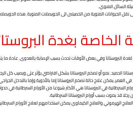
يئة السائل المنوي.
ل الحيوانات المنوية من الخصيتين الى الحويصلات المنوية. هذه الحويصلات
ة الخاصة بغدة البروستات
لغدة البروستاتا وفي بعض الأوقات تحدث بسبب الإصابة بالعدوى. عادة ما يتم
ستاتا الحميد. نمو أو تضخم البروستاتا بشكل افتراضي يؤثر على ويصيب كل ا
في العمر. يمكن علاج حالة تضخم البروستاتا إما بالأدوية وإما بالتدخل الجراحي
ام السرطانية في البروستاتا هي الأكثر شيوعا من الأورام السرطانية في حدوثها
جلا قد يموت بسبب أورام البروستاتا السرطانية.
لعلاج الهرموني والعلاج الكيماوي يمكن استخدامهم لعلاج الأورام السرطانية ف