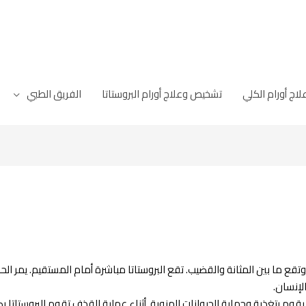
ج أورام الكلي
تشخيص وعلاج أورام البروستاتا
الفريق الطبي
قع ما بين المثانة والقضيب. تقع البروستاتا مباشرة أمام المستقيم. يمر الحال
لإنسان.
 يقوم بتغذية وحماية الحيوانات المنوية. أثناء عملية القذف تقوم البروستاتا