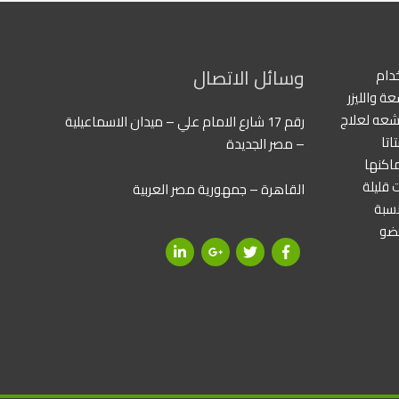
وسائل الاتصال
دام
ة والليزر
آشعه لعلاج
رقم 17 شارع الامام علي – ميدان الاسماعيلية
اتا
– مصر الجديدة
ماكنها
 قليلة
القاهرة – جمهورية مصر العربية
نسبة
عضو