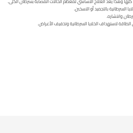
أو كلها وهذا يعد العلاج الاساسي لمعظم الحالات المصابة بسرطان الكلى.
لايا السرطانية بالتجميد أو التسخين.
طان وانتشاره.
 الطاقة لاستهداف الخلايا السرطانية وتخفيف الأعراض.