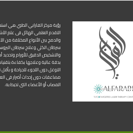
رؤية مركز الفارابي الطبي هي استخ
التقدم العلمى الهائل فى علم الآشع
والدمج بين الأنواع المختلفة من ال
سرطان الكلي وعلاج سرطان البروست
والتشخيص الدقيق للأورام وتحديد أ
بدقة عالية وعلاجها بكفاءة بتقنيات
التوغل دون اللجوء للجراحة و بأقل 
مضاعفات دون إحداث أضرار فى ال
المصاب أو الأعضاء التى تحيط به.