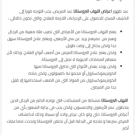
عند ظهور
اعراض التهاب البروستاتا
عند المريض، يجب التوجه فورا إلى
الكشف المبكر، للحصول على الإجراءات اللازمة للعلاج، والتي تكون كالتالي :
يعتبر التهاب البروستاتا من الأمراض التي تصيب فئة معينة من الرجال
وهم من عمرهم يزيد عن سن الأربعين، ويعتبر علاج البروستاتا سهل
جدا ولكن يحتاج إلى وقت طويل.
ولكن يعتبر علاج البروستاتا المزمن من أصعب أنواع العلاج، وذلك لأن
معظم المضادات الحيوية لا تصل إلى البروستاتا.
ولكن يوجد بعض الأنواع التي تخترق البروستاتا منها
الكوتريموكسازول أو مجموعة كفينولون، ولكن مادة
الكوتريموكسازول من المواد التي من الصعب استخدامها إلا قليل
جدا من المرضى.
التهاب البروستاتا
مشكلة من المشكلات التي تواجه الكثير من الرجال الذين
يتخطون عمر الأربعون والخمسون، ولكن يجب في بداية الشعور بأي من
أعراض البروستاتا، حتي ولو كان عرض واحد أو بسيط، وذلك لاكتشاف
المرض سريعا وعلاجه في البداية قبل أن تحتقن البروستاتا وتحدث مضاعفات
أكبر.