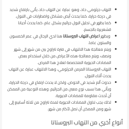
التهاب جرثومي حاد، وهو عبارة عن التهاب حاد، يأتي بارتفاع شديد
في درجة حرارة، كما يحدث أيض مشاكل واضطرابات في التبول.
كما يظهر في تحليل البول جراثيم بشكل عام، كما يحدث أحيانا
قشعريرة بالجسم.
ويظهر
اعراض التهاب البروستاتا
هنا لدي الرجال في عمر الخمسون
والستون عاما.
ويتم معالجة هذا الالتهاب في فترة تتراوح بين من شهر إلى شهر
ونصف، ويتم معالجة هذه الأعراض من خلال استخدام بعض
المضادات الحيوية المتخصصة لعلاج هذا المرض.
التهاب البروستاتا المزمن الجرثومي، وهذا الالتهاب عبارة عن التهاب
يحدث أثناء التبول.
حدوث ألم شديد في الحوض، ولكن لا يحدث ارتفاع في درجة الحرارة،
ويأتي هذا بسبب نوع معين من الجراثيم، وهذه النوعية من الممكن
أن تُحدث مقاومة للمضادات الحيوية.
لذلك يجب تناول المضادات الحيوية لمدة تتراوح من ثلاثة أسابيع إلى
شهر ومن الممكن أن تصل لأكثر من شهر.
أنواع أخري من التهاب البروستاتا